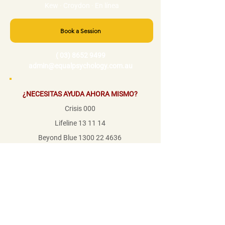
Kew · Croydon · En línea
Book a Session
(
03) 8652 9499
admin@equalpsychology.com.au
¿NECESITAS AYUDA AHORA MISMO?
Crisis 000
Lifeline 13 11 14
Beyond Blue
1300 22 4636
1800RESPECT
1800 737 732
Mensline
1800 789 978
© Equal Psychology Pty Ltd 2026
·
ABN:
46 667 320 050
Reconocemos a los custodios tradicionales